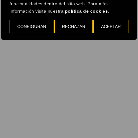
sultado financiero:
mayores gastos financieros en 2
funcionalidades dentro del sitio web. Para más
información visita nuestra
política de cookies
.
royectos de infraestructuras
: -197 millones de eu
CONFIGURAR
RECHAZAR
ACEPTAR
019), debido a los ahorros de la refinanciación de la
esconsolidación de Ausol, estos impactos estuviero
ontribución de I-77 a año completo y los costes de re
ostes de transacción activados de la emisión origina
x proyectos de infraestructuras:
-35 millones de e
rente a los 70 millones de euros de ingreso en 2019,
as coberturas de equity swaps ligadas a los planes de
l ligero aumento de los gastos financieros derivados
esorería, compensados en parte por el rendimiento po
ambio. Las coberturas sobre equity swaps ligadas a 
asto de -10 millones de euros en 2020 debido a la ev
a evolución positiva en 2019: